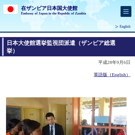
在ザンビア日本国大使館
Embassy of Japan in the Republic of Zambia
English
日本大使館選挙監視団派遣（ザンビア総選
挙）
平成28年9月6日
英語版（English）