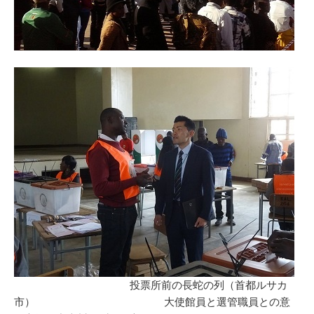
投票所前の長蛇の列（首都ルサカ
市） 大使館員と選管職員との意