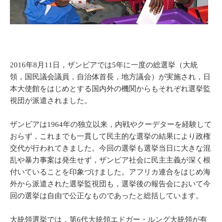
2016年8月11日，ザンビアでは5年に一度の総選挙（大統
領，国民議会議員，自治体首長，地方議会）が実施され，日
本大使館をはじめとする国内外の機関からもそれぞれ選挙監
視団が派遣されました。
ザンビアは1964年の独立以来，内戦やクーデターを経験して
おらず，これまでも一貫して民主的な選挙の結果により政権
交代が行われてきました。今回の選挙も選挙当日に大きな混
乱や暴力事案は発生せず，ザンビア社会に民主主義が深く根
付いていることを印象づけました。アフリカ連合をはじめ海
外から派遣された選挙監視団も，選挙後の報告会において今
回の選挙は自由で公正なものであったと総括しています。
大統領選挙では，第6代大統領エドガー・ルング大統領が有